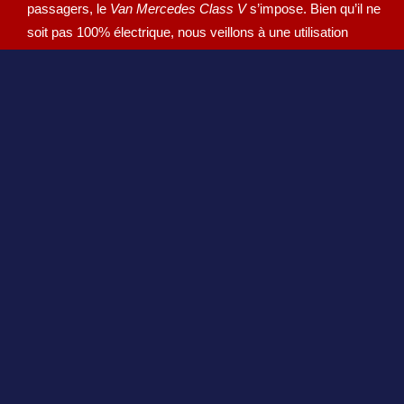
passagers, le
Van Mercedes Class V
s’impose. Bien qu’il ne
soit pas 100% électrique, nous veillons à une utilisation
responsable de sa motorisation thermique - notamment
grâce à une rationalisation des itinéraires.
Vous désirez
réserver un Transfert Aéroport de Genève
dès maintenant ? Il suffit de nous appeler ou de réserver
directement via le
formulaire de réservation.
Une grande
expérience et une culture pointue du
haut-standing
sont nos
garanties absolues.
À partir de vos demandes, nous organisons un voyage
en
voiture de standing
mariant
sérieux, confort
et
ponctualité.